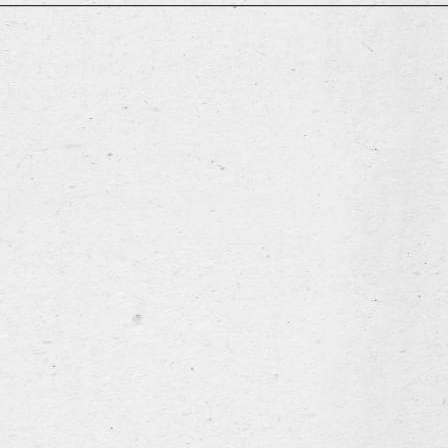
ries
Home
4 Boezinge (België)
Het assortiment
05 —
info@leroybreweries.be