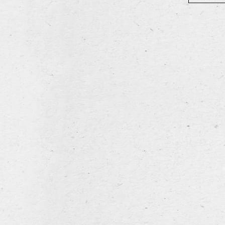
Leroy Brewe
Diksmuidseweg 404, 890
Tel. + 32 (0)57 42 20 