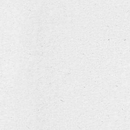
Stout Leroy
home
Boezinge Classics
horeca