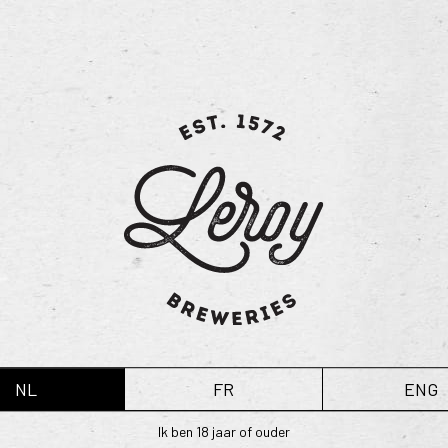
karamelsmaak, maar een zoetere toe
De mooie donkere kleur, gecombine
streling voor het oog. Het aroma 
en zoete kandij omvat. De zoete 
fruitige toets.
Technische info:
Alcoholvolume: 5 vol%
Graden Plato: 11°
Hop: 3 variëteiten
Mout: 2 variëteiten
Gisting: bier van lage gisting
NL
FR
ENG
Ik ben 18 jaar of ouder