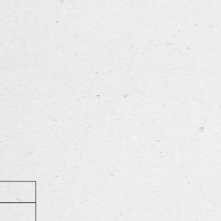
ts, is dit bier toegankelijker dan zijn Engelse broer.
erd met de witte schuimkraag, maakt dit bier tot een
leunt naar karamel, terwijl de smaak eerder geroosterde mout
smaak wordt gecomplementeerd door de zachte pareling en een
terug naar overzicht