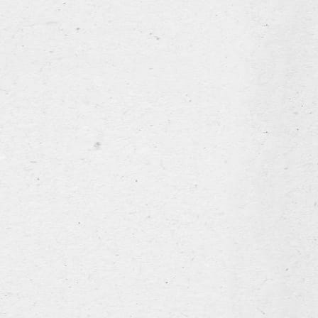
Bock Leroy – Bruin Leroy
Prima Leroy
Sas Premium Pils
Ype
ons verhaal
het assortiment
de brouwerij
nieuws & events
Stout Leroy
Dit is onze atypische variant van