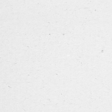
CLOSE
NL
FR
MENU
EN
rman
Sas 2.5
te huur
contact
 de Engelse stout. Door een minder uitgesproken