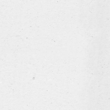
ries
Home
4 Boezinge (België)
Het assortiment
05 —
info@leroybreweries.be
Horeca
Nieuws & Events