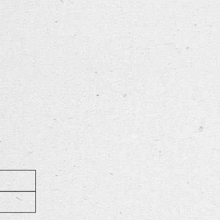
caféganger die het liever wat lichter heeft. Net zoals onze
uwen met een uitgelezen combinatie van bittere en
 heeft een licht bittere smaak die bekroond wordt met een
terug naar overzicht