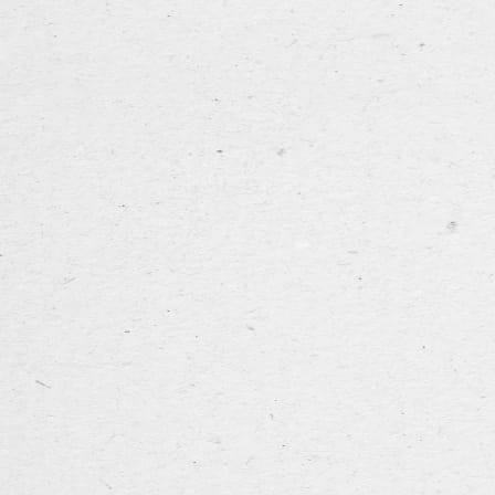
CLOSE
NL
FR
MENU
EN
rman
Sas 2.5
te huur
contact
n lage alcoholpercentage, de smaak van een volle pint waardoor