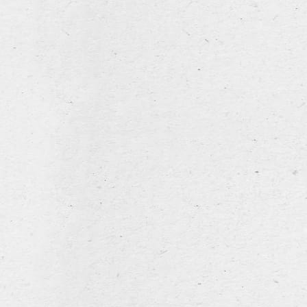
Leroy Brewe
Diksmuidseweg 404, 890
Tel. + 32 (0)57 42 20 
Follow us on
Facebook
Disclaimer