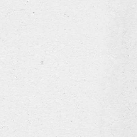
Bock Leroy – Bruin Leroy
Prima Leroy
Sas Premium Pils
Ype
ons verhaal
het assortiment
de brouwerij
nieuws & events
Sas 2.5
Deze light pils heeft, ondanks zij