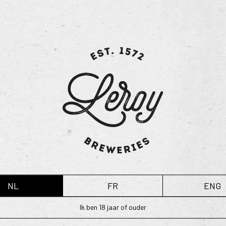
Sas 2.5 het ideale bier is voor de 
andere bieren wordt Sas 2.5 gebro
aromatische hop. Deze dorstlesser
persistente schuimkraag.
Technische info:
Alcoholvolume: 2,5 vol%
Graden Plato: 7°
Hop: 3 variëteiten
Mout: 1 variëteit
Gisting: bier van lage gisting
NL
FR
ENG
Ik ben 18 jaar of ouder