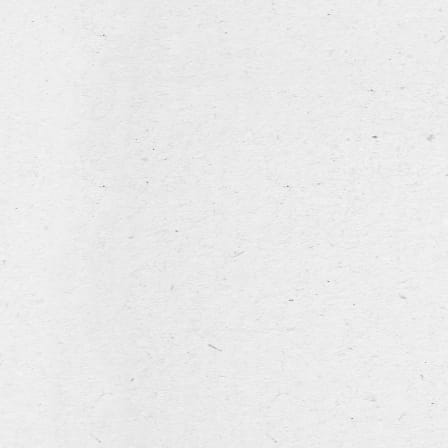
Stout Leroy
home
Boezinge Classics
horeca