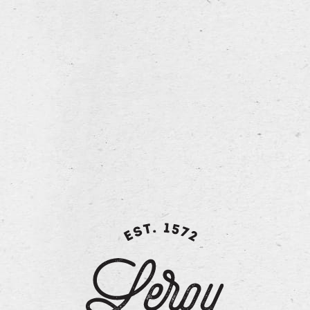
Naam
Land
zaak
Straat
Nr
Postcode
Stad/gemeente
Voornaam
Naam
Tel.
E-
mail
Assortiment