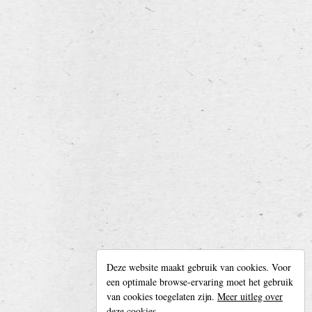
Leroy Breweries
Deze website maakt gebruik van cookies. Voor
Diksmuidseweg 404, 8904 Boezinge (België)
een optimale browse-ervaring moet het gebruik
Tel. + 32 (0)57 42 20 05 —
info@leroybreweries.be
van cookies toegelaten zijn.
Meer uitleg over
Follow us on
Facebook
deze cookies.