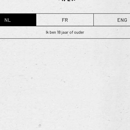
NL
FR
ENG
Ik ben 18 jaar of ouder