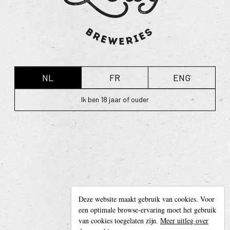
Read 
IEPER
Café Du
Boulevard
LEES MEER
NL
FR
ENG
Ik ben 18 jaar of ouder
Leroy Breweries
Deze website maakt gebruik van cookies. Voor
Diksmuidseweg 404, 8904 Boezinge (België)
een optimale browse-ervaring moet het gebruik
Tel. + 32 (0)57 42 20 05 —
info@leroybreweries.be
van cookies toegelaten zijn.
Meer uitleg over
Follow us on
Facebook