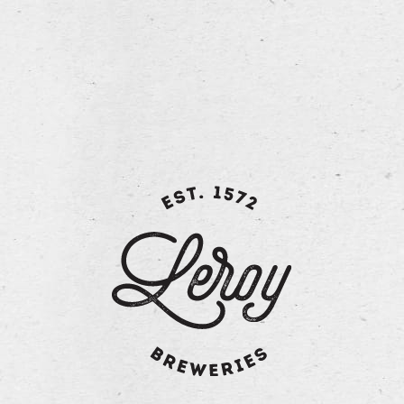
Ruime Oppervlakte:
Het café beschikt over een royale
vloeroppervlakte met voldoende zitplaatsen.
Authentieke Sfeer:
Het interieur behoudt een warme, authentieke
uitstraling met stijlvolle accenten, perfect voor een gezellige café-
ervaring.
Flexibele Indeling:
De ruimte biedt veelzijdige
indelingsmogelijkheden, geschikt voor diverse horecaconcepten zoals
een brasserie, of bistro.
Extra Voordelen:
Hoge Voetgangersdichtheid:
Dagelijks passerende locals en toeristen.
Goed Bereikbaar:
Nabij parkeergelegenheid en openbaar vervoer.
Historische Ambiance:
Deel uitmakend van de rijke geschiedenis en
charme van Ieper.
contacteer ons