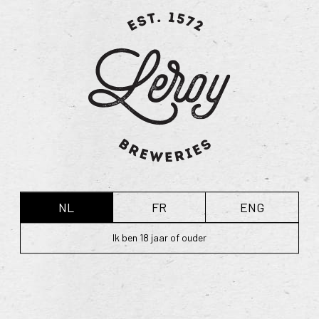
NL
FR
ENG
Ik ben 18 jaar of ouder