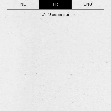
NL
FR
ENG
J’ai 18 ans ou plus