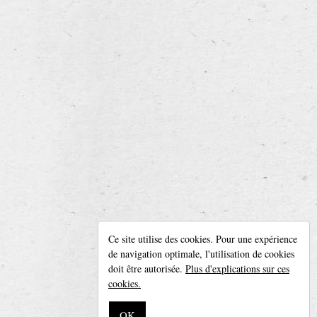
Houblon : 4 variétés
Malt : 2 variétés
Fermentation : bière de fermentation haute
retour à l’aperçu
Leroy Breweries
Ce site utilise des cookies. Pour une expérience
Diksmuidseweg 404, 8904 Boezinge (Belgique)
de navigation optimale, l'utilisation de cookies
Tél. + 32 (0)57 42 20 05 —
info@leroybreweries.be
doit être autorisée.
Plus d'explications sur ces
Suivez-nous sur
Facebook
cookies.
Disclaimer
OK