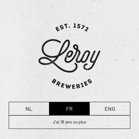
sous le nom « wel dry hopping » ou houblonnage à sec.
Alors que le houblon ajouté pendant le brassage donne
plus d’arôme et d’amertume à la bière, il procure une
véritable saveur houblonnée florale pendant l’étape de
maturation.
La Hommel Dry Hopped a le même caractère que la
version classique. Toutefois, le houblonnage à sec lui
donne un goût houblonné unique qu’il est uniquement
possible d’obtenir avec le houblon de Poperinge. La
touche supplémentaire d’herbe verte et de fleurs de
printemps apporte un autre équilibre entre les différents
goûts de cette bière, résultant en une amertume plus
marquée.
NL
FR
ENG
Spécificités techniques :
J’ai 18 ans ou plus
Volume d’alcool : 7,5 %
Degrés Plato : 16°