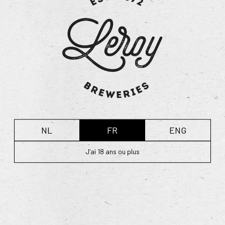
NL
FR
ENG
J’ai 18 ans ou plus