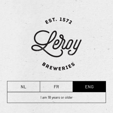
het karakter van de bieren blijven behouden, terwijl Leroy Breweries
ondersteuning biedt op vlak van stabiliteit, continuïteit en verdere
ontwikkeling.
Deze overname past binnen onze visie om Belgisch biererfgoed te
bewaren en tegelijk toekomstgericht te ondernemen. Samen bouwen we
verder aan kwaliteit, beleving en groei, met respect voor het verleden en
vertrouwen in de toekomst.
NL
FR
ENG
I am 18 years or older