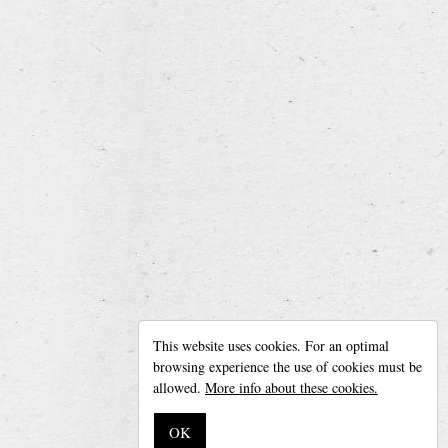
back to overview
Leroy Breweries
Diksmuidseweg 404, 8904 Boezinge (Belgium)
This website uses cookies. For an optimal
Phone + 32 (0)57 42 20 05 —
info@leroybreweries.be
browsing experience the use of cookies must be
Follow us on
Facebook
allowed.
More info about these cookies.
Disclaimer
OK